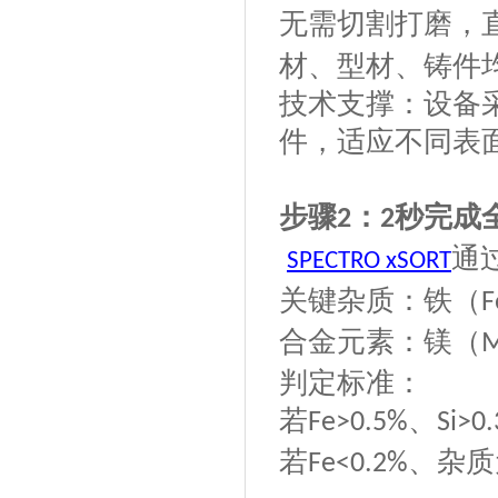
无需切割打磨，
材、型材、铸件
技术支撑：设备
件，适应不同表
步骤
：
秒完成
2
2
通
SPECTRO xSORT
关键杂质：铁（
F
合金元素：镁（
判定标准：
若
、
Fe>0.5%
Si>0
若
、杂质
Fe<0.2%