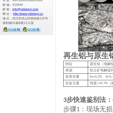
传 真：400 8266163转65006
邮 编：510640
邮 箱：
info@yidekeyi.com
网 址：
http://www.yidekeyi.cn
地 址：武汉市洪山区铁机路132号
保利城G1栋B座1111室
再生铝与原生
特征
原生铝（电解
来源
铝土矿电解提
杂质含量
、
Fe<0.2%
Si<0
合金元素
纯度
≥
（
99.7%
步快速鉴别法：
3
步骤
：现场无损
1