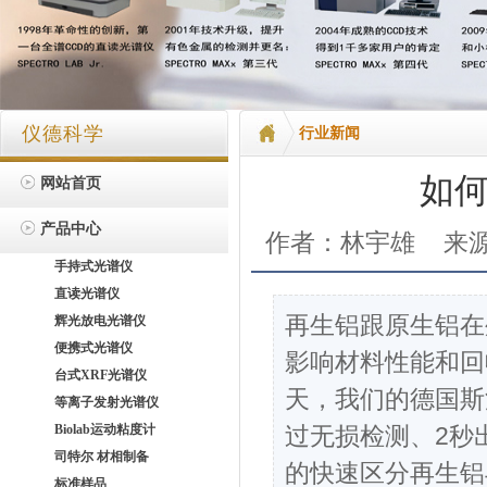
仪德科学
行业新闻
如
网站首页
产品中心
作者：林宇雄
来
手持式光谱仪
直读光谱仪
再生铝跟原生铝在
辉光放电光谱仪
便携式光谱仪
影响材料性能和回
台式XRF光谱仪
天，我们的德国斯派
等离子发射光谱仪
Biolab运动粘度计
过无损检测、2秒
司特尔 材相制备
的快速区分再生铝
标准样品