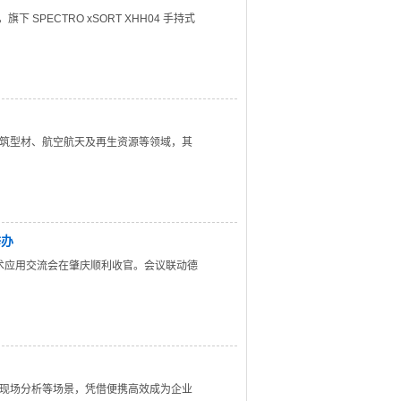
SPECTRO xSORT XHH04 手持式
筑型材、航空航天及再生资源等领域，其
举办
技术应用交流会在肇庆顺利收官。会议联动德
现场分析等场景，凭借便携高效成为企业