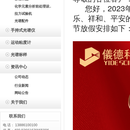
您好，2023
化学元素分析前处理设..
拉力试验机
乐、祥和、平安
光谱配件
节放假安排如下
手持式光谱仪
运动粘度计
光谱标样
资讯中心
公司动态
行业新闻
网站公告
关于我们
联系我们
电 话： 13886100100