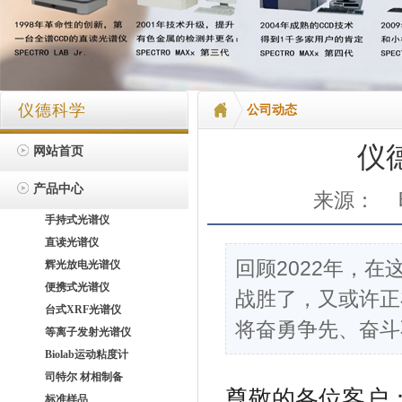
仪德科学
公司动态
仪
网站首页
产品中心
来源：
手持式光谱仪
直读光谱仪
回顾2022年，
辉光放电光谱仪
便携式光谱仪
战胜了，又或许正
台式XRF光谱仪
将奋勇争先、奋斗
等离子发射光谱仪
Biolab运动粘度计
司特尔 材相制备
尊敬的各位客户
标准样品