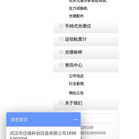
化学元素分析前处理设..
拉力试验机
光谱配件
手持式光谱仪
运动粘度计
光谱标样
资讯中心
公司动态
行业新闻
网站公告
关于我们
联系我们
请您留言
电 话： 13886100100
武汉市仪德科创仪器有限公司1898
传 真：400 8266163转65006
6260008
邮 编：510640