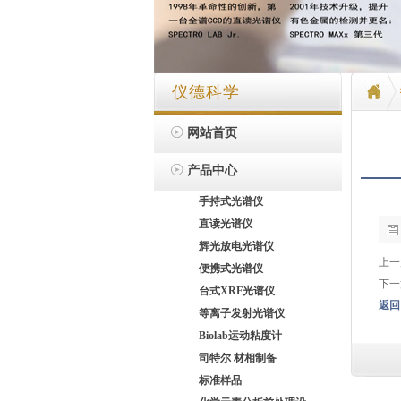
仪德科学
网站首页
产品中心
手持式光谱仪
直读光谱仪
辉光放电光谱仪
上一
便携式光谱仪
下一
台式XRF光谱仪
返回
等离子发射光谱仪
Biolab运动粘度计
司特尔 材相制备
标准样品